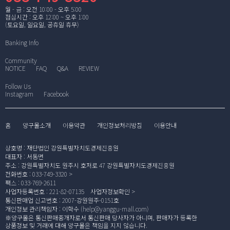
월 - 금 : 오전 10:00 - 오후 5:00
점심시간 : 오후 12:00 ~ 오후 1:00
(토요일, 일요일, 공휴일 휴무)
Banking Info
Community
NOTICE
FAQ
Q&A
REVIEW
Follow Us
Instagram
Facebook
홈
양구몰소개
이용약관
개인정보처리방침
이용안내
상호명
:
재단법인 강원특별자치도경제진흥원
대표자
:
서동면
주소
:
강원특별자치도 원주시 호저로 47 강원특별자치도경제진흥원
전화번호
:
033-749-3320
팩스
:
033-769-2611
사업자등록번호
:
221-82-07135
사업자정보확인
통신판매업 신고번호
:
2007-강원원주-0151호
개인정보 관리책임자
:
이학수 (
help@yanggu-mall.com
)
※양구몰은 통신판매중개자로서 통신판매 당사자가 아니며, 판매자가 등록한
상품정보 및 거래에 대해 양구몰은 책임을 지지 않습니다.