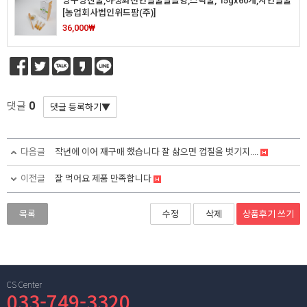
양구방산꿀,야생화천연벌꿀알뜰형,스틱꿀, 15gx60개,자연벌꿀
[농업회사법인위드팜(주)]
36,000₩
0
댓글
다음글
작년에 이어 재구매 했습니다 잘 삶으면 껍질을 벗기지....
이전글
잘 먹어요 제품 만족합니다
상품후기
쓰기
목록
수정
삭제
CS Center
033-749-3320