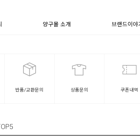
리
양구몰 소개
브랜드이야
반품/교환문의
상품문의
쿠폰내역
TOP5