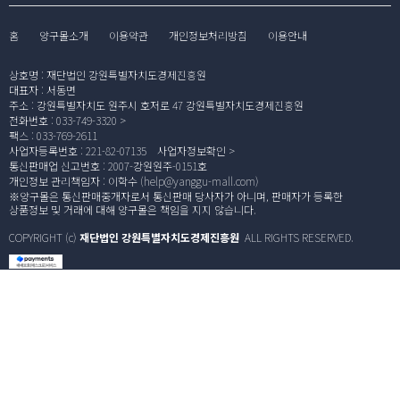
홈
양구몰소개
이용약관
개인정보처리방침
이용안내
상호명
:
재단법인 강원특별자치도경제진흥원
대표자
:
서동면
주소
:
강원특별자치도 원주시 호저로 47 강원특별자치도경제진흥원
전화번호
:
033-749-3320
팩스
:
033-769-2611
사업자등록번호
:
221-82-07135
사업자정보확인
통신판매업 신고번호
:
2007-강원원주-0151호
개인정보 관리책임자
:
이학수 (
help@yanggu-mall.com
)
※양구몰은 통신판매중개자로서 통신판매 당사자가 아니며, 판매자가 등록한
상품정보 및 거래에 대해 양구몰은 책임을 지지 않습니다.
COPYRIGHT (c)
재단법인 강원특별자치도경제진흥원
ALL RIGHTS RESERVED.