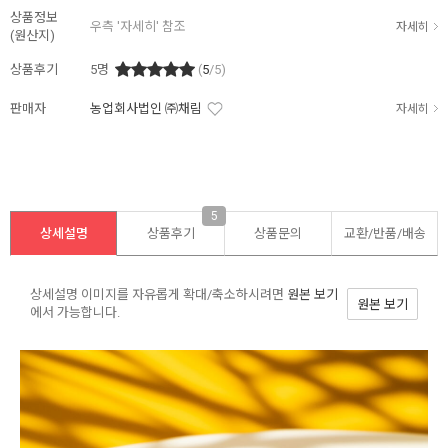
상품정보
우측 '자세히' 참조
자세히
(원산지)
상품후기
5
명
(
5
/5)
판매자
농업회사법인 ㈜채림
자세히
5
상세설명
상품후기
상품문의
교환/반품/
배송
상세설명 이미지를 자유롭게 확대/축소하시려면
원본 보기
원본 보기
에서 가능합니다.