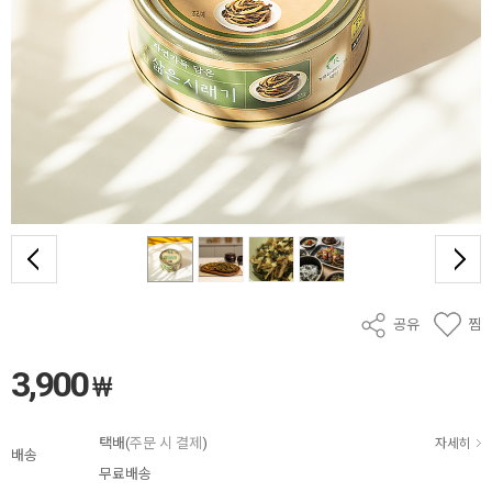
공유
찜
3,900
₩
택배(
주문 시 결제
)
자세히
배송
무료배송