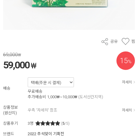
공유
찜
69,000
₩
15
%
59,000
₩
자세히
배송
무료배송
추가배송비
1,000₩~10,000₩
(도서산간지역)
상품정보
우측 '자세히' 참조
자세히
(원산지)
상품후기
3
명
(
5
/5)
브랜드
2022 추석맞이 기획전